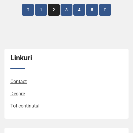
Posts
1
2
3
4
5
pagination
Linkuri
Contact
Despre
Tot conținutul