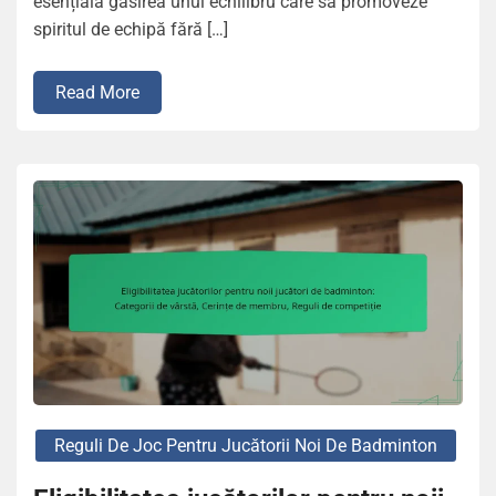
esențială găsirea unui echilibru care să promoveze
spiritul de echipă fără […]
Read More
Reguli De Joc Pentru Jucătorii Noi De Badminton