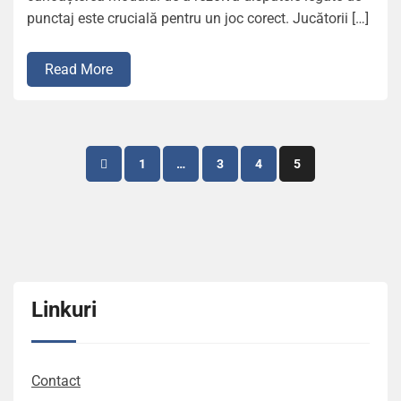
punctaj este crucială pentru un joc corect. Jucătorii […]
Read More
Posts
1
…
3
4
5
pagination
Linkuri
Contact