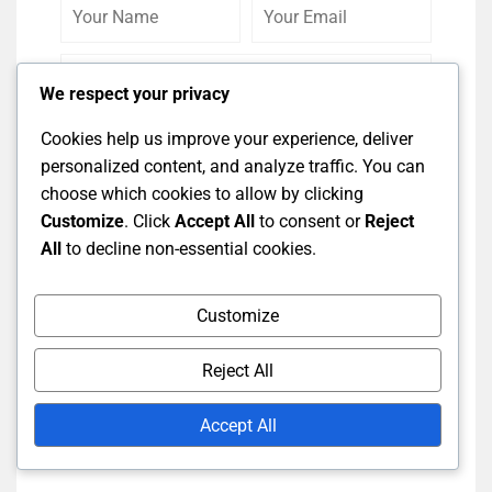
Your
Your
Comme
Name
Email
We respect your privacy
Cookies help us improve your experience, deliver
personalized content, and analyze traffic. You can
choose which cookies to allow by clicking
Customize
. Click
Accept All
to consent or
Reject
All
to decline non-essential cookies.
Save my name, email, and website in this
Customize
browser for the next time I comment.
Reject All
Post Comment
Accept All