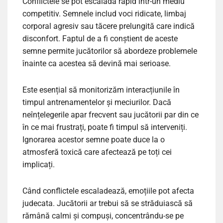
Conflictele se pot escalada rapid într-un mediu
competitiv. Semnele includ voci ridicate, limbaj
corporal agresiv sau tăcere prelungită care indică
disconfort. Faptul de a fi conștient de aceste
semne permite jucătorilor să abordeze problemele
înainte ca acestea să devină mai serioase.
Este esențial să monitorizăm interacțiunile în
timpul antrenamentelor și meciurilor. Dacă
neînțelegerile apar frecvent sau jucătorii par din ce
în ce mai frustrați, poate fi timpul să interveniți.
Ignorarea acestor semne poate duce la o
atmosferă toxică care afectează pe toți cei
implicați.
Când conflictele escaladează, emoțiile pot afecta
judecata. Jucătorii ar trebui să se străduiască să
rămână calmi și compuși, concentrându-se pe