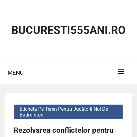
Skip
to
content
BUCURESTI555ANI.RO
MENU
Eticheta Pe Teren Pentru Jucătorii Noi De
Badminton
Rezolvarea conflictelor pentru