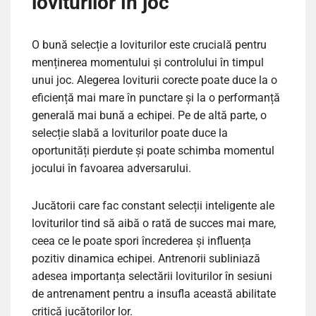
loviturilor în joc
O bună selecție a loviturilor este crucială pentru
menținerea momentului și controlului în timpul
unui joc. Alegerea loviturii corecte poate duce la o
eficiență mai mare în punctare și la o performanță
generală mai bună a echipei. Pe de altă parte, o
selecție slabă a loviturilor poate duce la
oportunități pierdute și poate schimba momentul
jocului în favoarea adversarului.
Jucătorii care fac constant selecții inteligente ale
loviturilor tind să aibă o rată de succes mai mare,
ceea ce le poate spori încrederea și influența
pozitiv dinamica echipei. Antrenorii subliniază
adesea importanța selectării loviturilor în sesiuni
de antrenament pentru a insufla această abilitate
critică jucătorilor lor.