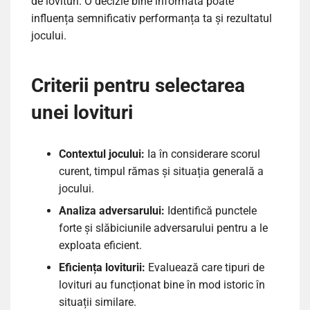
de lovituri. O decizie bine informată poate
influența semnificativ performanța ta și rezultatul
jocului.
Criterii pentru selectarea
unei lovituri
Contextul jocului:
Ia în considerare scorul
curent, timpul rămas și situația generală a
jocului.
Analiza adversarului:
Identifică punctele
forte și slăbiciunile adversarului pentru a le
exploata eficient.
Eficiența loviturii:
Evaluează care tipuri de
lovituri au funcționat bine în mod istoric în
situații similare.