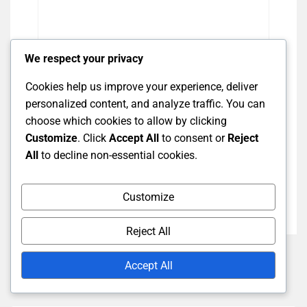
We respect your privacy
Cookies help us improve your experience, deliver
personalized content, and analyze traffic. You can
Save my name, email, and website in this
choose which cookies to allow by clicking
browser for the next time I comment.
Customize
. Click
Accept All
to consent or
Reject
All
to decline non-essential cookies.
Post Comment
Customize
Reject All
Accept All
Related Posts