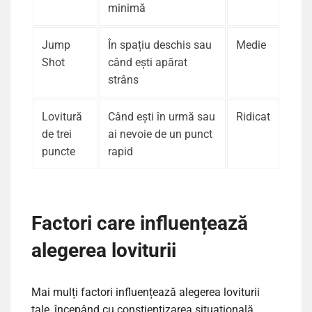
minimă
Jump
În spațiu deschis sau
Medie
Shot
când ești apărat
strâns
Lovitură
Când ești în urmă sau
Ridicat
de trei
ai nevoie de un punct
puncte
rapid
Factori care influențează
alegerea loviturii
Mai mulți factori influențează alegerea loviturii
tale, începând cu conștientizarea situațională.