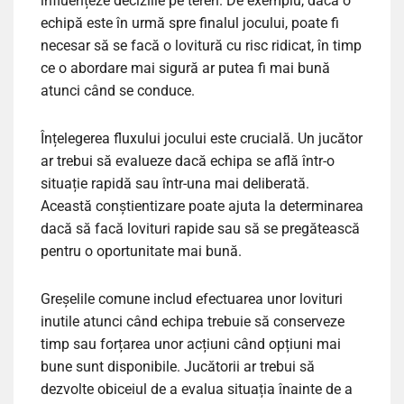
influențeze deciziile pe teren. De exemplu, dacă o
echipă este în urmă spre finalul jocului, poate fi
necesar să se facă o lovitură cu risc ridicat, în timp
ce o abordare mai sigură ar putea fi mai bună
atunci când se conduce.
Înțelegerea fluxului jocului este crucială. Un jucător
ar trebui să evalueze dacă echipa se află într-o
situație rapidă sau într-una mai deliberată.
Această conștientizare poate ajuta la determinarea
dacă să facă lovituri rapide sau să se pregătească
pentru o oportunitate mai bună.
Greșelile comune includ efectuarea unor lovituri
inutile atunci când echipa trebuie să conserveze
timp sau forțarea unor acțiuni când opțiuni mai
bune sunt disponibile. Jucătorii ar trebui să
dezvolte obiceiul de a evalua situația înainte de a