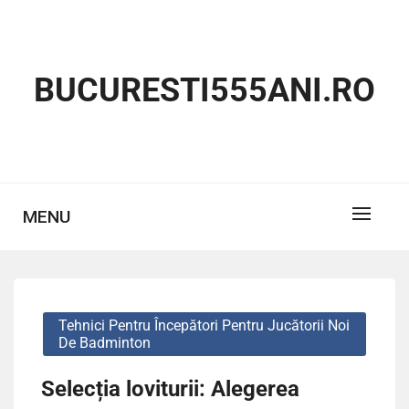
Skip
to
content
BUCURESTI555ANI.RO
MENU
Tehnici Pentru Începători Pentru Jucătorii Noi
De Badminton
Selecția loviturii: Alegerea