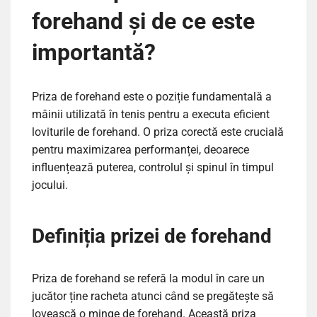
forehand și de ce este
importantă?
Priza de forehand este o poziție fundamentală a
mâinii utilizată în tenis pentru a executa eficient
loviturile de forehand. O priza corectă este crucială
pentru maximizarea performanței, deoarece
influențează puterea, controlul și spinul în timpul
jocului.
Definiția prizei de forehand
Priza de forehand se referă la modul în care un
jucător ține racheta atunci când se pregătește să
lovească o minge de forehand. Această priza