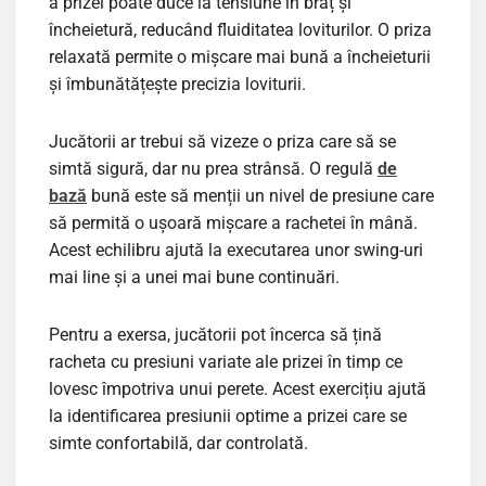
a prizei poate duce la tensiune în braț și
încheietură, reducând fluiditatea loviturilor. O priza
relaxată permite o mișcare mai bună a încheieturii
și îmbunătățește precizia loviturii.
Jucătorii ar trebui să vizeze o priza care să se
simtă sigură, dar nu prea strânsă. O regulă
de
bază
bună este să menții un nivel de presiune care
să permită o ușoară mișcare a rachetei în mână.
Acest echilibru ajută la executarea unor swing-uri
mai line și a unei mai bune continuări.
Pentru a exersa, jucătorii pot încerca să țină
racheta cu presiuni variate ale prizei în timp ce
lovesc împotriva unui perete. Acest exercițiu ajută
la identificarea presiunii optime a prizei care se
simte confortabilă, dar controlată.