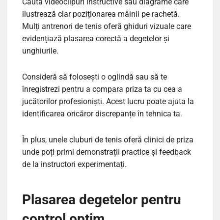
Caută videoclipuri instructive sau diagrame care
ilustrează clar poziționarea mâinii pe rachetă.
Mulți antrenori de tenis oferă ghiduri vizuale care
evidențiază plasarea corectă a degetelor și
unghiurile.
Consideră să folosești o oglindă sau să te
înregistrezi pentru a compara priza ta cu cea a
jucătorilor profesioniști. Acest lucru poate ajuta la
identificarea oricăror discrepanțe în tehnica ta.
În plus, unele cluburi de tenis oferă clinici de priza
unde poți primi demonstrații practice și feedback
de la instructori experimentați.
Plasarea degetelor pentru
control optim