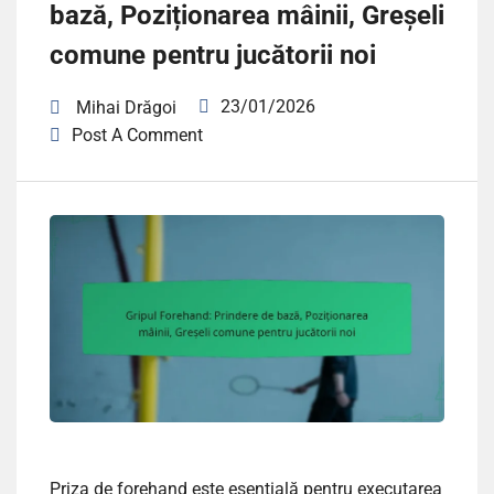
bază, Poziționarea mâinii, Greșeli
comune pentru jucătorii noi
23/01/2026
Mihai Drăgoi
Post A Comment
Priza de forehand este esențială pentru executarea