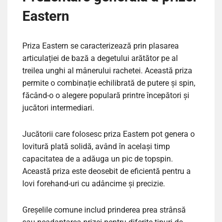
Eastern
Priza Eastern se caracterizează prin plasarea
articulației de bază a degetului arătător pe al
treilea unghi al mânerului rachetei. Această priza
permite o combinație echilibrată de putere și spin,
făcând-o o alegere populară printre începători și
jucători intermediari.
Jucătorii care folosesc priza Eastern pot genera o
lovitură plată solidă, având în același timp
capacitatea de a adăuga un pic de topspin.
Această priza este deosebit de eficientă pentru a
lovi forehand-uri cu adâncime și precizie.
Greșelile comune includ prinderea prea strânsă