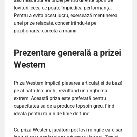
sau neadaptarea prizei pentru diferite tipuri de
lovituri, ceea ce poate împiedica performanța.
Pentru a evita acest lucru, exersează menținerea
unei prize relaxate, concentrându-te pe
poziționarea corectă a mâinii.
Prezentare generală a prizei
Western
Priza Western implică plasarea articulației de bază
pe al patrulea unghi, rezultând un unghi mai
extrem. Această priza este preferată pentru
capacitatea sa de a produce topspin greu, fiind
ideală pentru raliuri de linie de fund.
Cu priza Western, jucătorii pot lovi mingile care sar