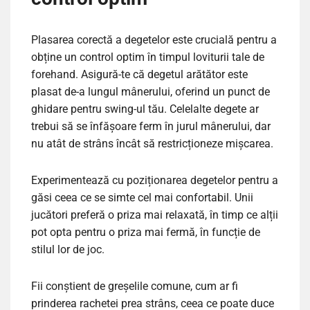
Plasarea corectă a degetelor este crucială pentru a
obține un control optim în timpul loviturii tale de
forehand. Asigură-te că degetul arătător este
plasat de-a lungul mânerului, oferind un punct de
ghidare pentru swing-ul tău. Celelalte degete ar
trebui să se înfășoare ferm în jurul mânerului, dar
nu atât de strâns încât să restricționeze mișcarea.
Experimentează cu poziționarea degetelor pentru a
găsi ceea ce se simte cel mai confortabil. Unii
jucători preferă o priza mai relaxată, în timp ce alții
pot opta pentru o priza mai fermă, în funcție de
stilul lor de joc.
Fii conștient de greșelile comune, cum ar fi
prinderea rachetei prea strâns, ceea ce poate duce