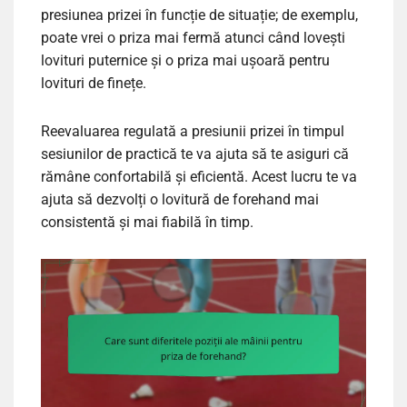
presiunea prizei în funcție de situație; de exemplu,
poate vrei o priza mai fermă atunci când lovești
lovituri puternice și o priza mai ușoară pentru
lovituri de finețe.
Reevaluarea regulată a presiunii prizei în timpul
sesiunilor de practică te va ajuta să te asiguri că
rămâne confortabilă și eficientă. Acest lucru te va
ajuta să dezvolți o lovitură de forehand mai
consistentă și mai fiabilă în timp.