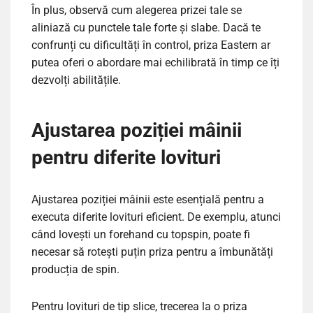
În plus, observă cum alegerea prizei tale se
aliniază cu punctele tale forte și slabe. Dacă te
confrunți cu dificultăți în control, priza Eastern ar
putea oferi o abordare mai echilibrată în timp ce îți
dezvolți abilitățile.
Ajustarea poziției mâinii
pentru diferite lovituri
Ajustarea poziției mâinii este esențială pentru a
executa diferite lovituri eficient. De exemplu, atunci
când lovești un forehand cu topspin, poate fi
necesar să rotești puțin priza pentru a îmbunătăți
producția de spin.
Pentru lovituri de tip slice, trecerea la o priza