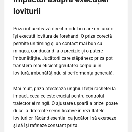
loviturii
Priza influențează direct modul în care un jucător
își execută lovitura de forehand. O priza corectă
permite un timing și un contact mai bun cu
mingea, conducând la o precizie și o putere
îmbunătățite. Jucătorii care stăpânesc priza pot
transfera mai eficient greutatea corpului în
lovitură, îmbunătățindu-și performanța generală.
Mai mult, priza afectează unghiul feței rachetei la
impact, ceea ce este crucial pentru controlul
traiectoriei mingii. O ajustare ușoară a prizei poate
duce la diferențe semnificative în rezultatele
loviturilor, făcând esențial ca jucătorii să exerseze
și să își rafineze constant priza.