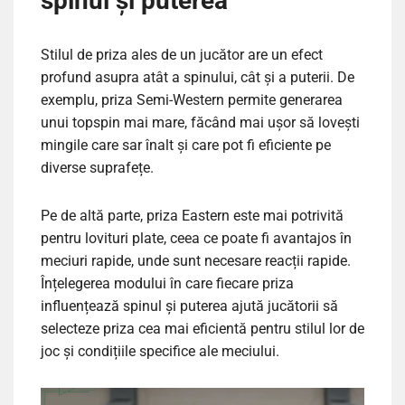
spinul și puterea
Stilul de priza ales de un jucător are un efect
profund asupra atât a spinului, cât și a puterii. De
exemplu, priza Semi-Western permite generarea
unui topspin mai mare, făcând mai ușor să lovești
mingile care sar înalt și care pot fi eficiente pe
diverse suprafețe.
Pe de altă parte, priza Eastern este mai potrivită
pentru lovituri plate, ceea ce poate fi avantajos în
meciuri rapide, unde sunt necesare reacții rapide.
Înțelegerea modului în care fiecare priza
influențează spinul și puterea ajută jucătorii să
selecteze priza cea mai eficientă pentru stilul lor de
joc și condițiile specifice ale meciului.