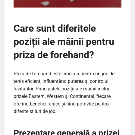
Care sunt diferitele
poziții ale mâinii pentru
priza de forehand?
Priza de forehand este crucială pentru un joc de
tenis eficient, influențând puterea și controlul
loviturilor. Principalele poziții ale mâinii includ
prizele Eastern, Western și Continental, fiecare
oferind beneficii unice și fiind potrivite pentru
diferite stiluri de joc.
Prezentare generală a prizei