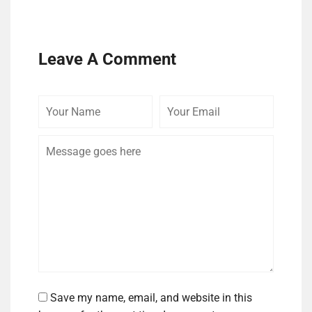
Leave A Comment
Your
Your
Comme
Name
Email
Save my name, email, and website in this