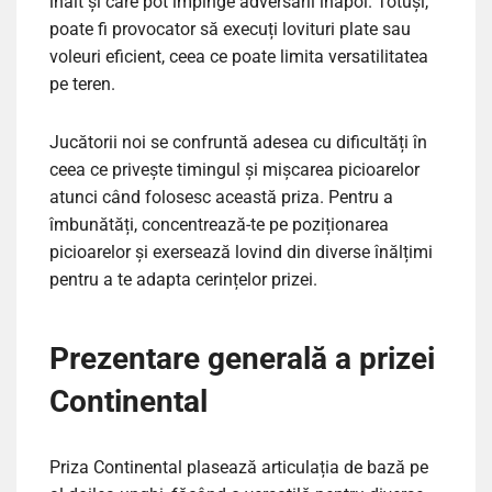
înalt și care pot împinge adversarii înapoi. Totuși,
poate fi provocator să execuți lovituri plate sau
voleuri eficient, ceea ce poate limita versatilitatea
pe teren.
Jucătorii noi se confruntă adesea cu dificultăți în
ceea ce privește timingul și mișcarea picioarelor
atunci când folosesc această priza. Pentru a
îmbunătăți, concentrează-te pe poziționarea
picioarelor și exersează lovind din diverse înălțimi
pentru a te adapta cerințelor prizei.
Prezentare generală a prizei
Continental
Priza Continental plasează articulația de bază pe