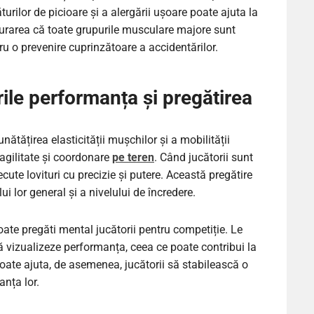
turilor de picioare și a alergării ușoare poate ajuta la
gurarea că toate grupurile musculare majore sunt
tru o prevenire cuprinzătoare a accidentărilor.
ile performanța și pregătirea
tățirea elasticității mușchilor și a mobilității
 agilitate și coordonare
pe teren
. Când jucătorii sunt
ecute lovituri cu precizie și putere. Această pregătire
 lor general și a nivelului de încredere.
oate pregăti mental jucătorii pentru competiție. Le
să vizualizeze performanța, ceea ce poate contribui la
oate ajuta, de asemenea, jucătorii să stabilească o
nța lor.