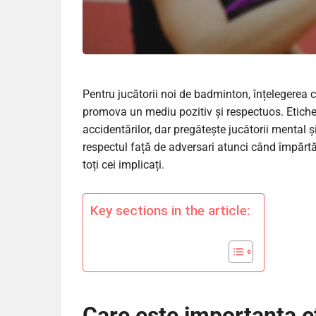
Pentru jucătorii noi de badminton, înțelegerea
promova un mediu pozitiv și respectuos. Etichet
accidentărilor, dar pregătește jucătorii mental ș
respectul față de adversari atunci când împărtă
toți cei implicați.
Key sections in the article:
Care este importanța et