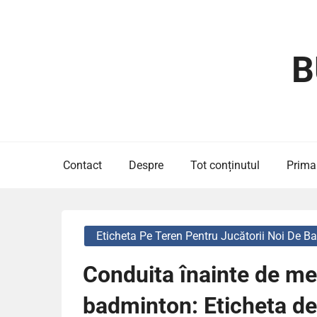
Skip
to
content
B
Contact
Despre
Tot conținutul
Prima
Eticheta Pe Teren Pentru Jucătorii Noi De 
Conduita înainte de mec
badminton: Eticheta de 