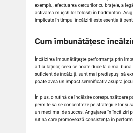
exemplu, efectuarea cercurilor cu brațele, a legă
activarea mușchilor folosiți în badminton. Asi
implicate în timpul încălzirii este esențială pen
Cum îmbunătățesc încălzir
Încălzirea îmbunătățește performanța prin îmbună
articulațiilor, ceea ce poate duce la o mai bună
suficient de încălziți, sunt mai predispuși să ex
poate avea un impact semnificativ asupra jocului
În plus, o rutină de încălzire corespunzătoare p
permite să se concentreze pe strategiile lor și 
un meci mai de succes. Angajarea în încălziri p
rutină care promovează consistența în performa