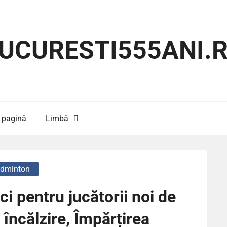
UCURESTI555ANI.
 pagină
Limbă
Badminton
i pentru jucătorii noi de
încălzire, Împărțirea