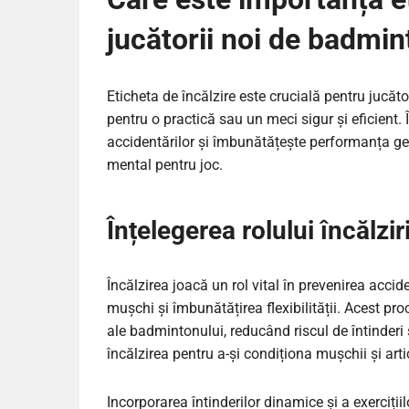
jucătorii noi de badmi
Eticheta de încălzire este crucială pentru jucăt
pentru o practică sau un meci sigur și eficient.
accidentărilor și îmbunătățește performanța gene
mental pentru joc.
Înțelegerea rolului încălzir
Încălzirea joacă un rol vital în prevenirea accid
mușchi și îmbunătățirea flexibilității. Acest pro
ale badmintonului, reducând riscul de întinderi ș
încălzirea pentru a-și condiționa mușchii și artic
Incorporarea întinderilor dinamice și a exerciții