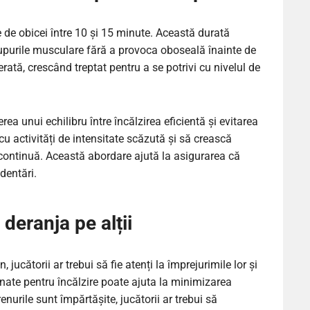
ze de obicei între 10 și 15 minute. Această durată
rupurile musculare fără a provoca oboseală înainte de
erată, crescând treptat pentru a se potrivi cu nivelul de
ea unui echilibru între încălzirea eficientă și evitarea
cu activități de intensitate scăzută și să crească
 continuă. Această abordare ajută la asigurarea că
identări.
 deranja pe alții
, jucătorii ar trebui să fie atenți la împrejurimile lor și
nate pentru încălzire poate ajuta la minimizarea
enurile sunt împărtășite, jucătorii ar trebui să