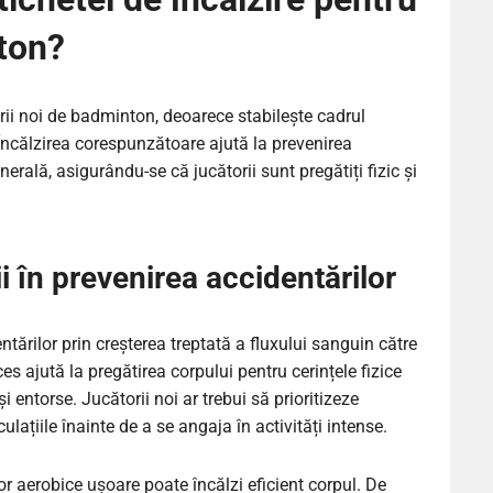
nton?
orii noi de badminton, deoarece stabilește cadrul
 Încălzirea corespunzătoare ajută la prevenirea
rală, asigurându-se că jucătorii sunt pregătiți fizic și
ii în prevenirea accidentărilor
entărilor prin creșterea treptată a fluxului sanguin către
ces ajută la pregătirea corpului pentru cerințele fizice
i entorse. Jucătorii noi ar trebui să prioritizeze
ulațiile înainte de a se angaja în activități intense.
lor aerobice ușoare poate încălzi eficient corpul. De