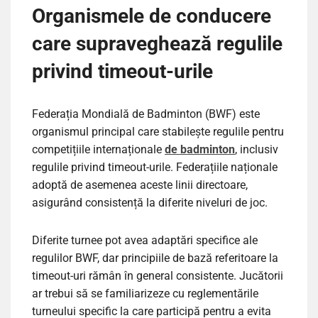
Organismele de conducere
care supraveghează regulile
privind timeout-urile
Federația Mondială de Badminton (BWF) este
organismul principal care stabilește regulile pentru
competițiile internaționale
de badminton
, inclusiv
regulile privind timeout-urile. Federațiile naționale
adoptă de asemenea aceste linii directoare,
asigurând consistență la diferite niveluri de joc.
Diferite turnee pot avea adaptări specifice ale
regulilor BWF, dar principiile de bază referitoare la
timeout-uri rămân în general consistente. Jucătorii
ar trebui să se familiarizeze cu reglementările
turneului specific la care participă pentru a evita