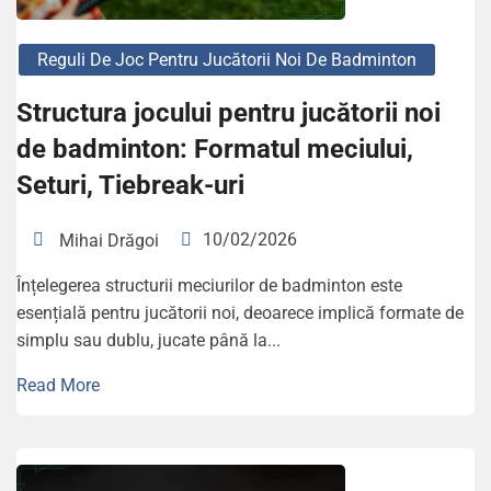
Reguli De Joc Pentru Jucătorii Noi De Badminton
Structura jocului pentru jucătorii noi
de badminton: Formatul meciului,
Seturi, Tiebreak-uri
10/02/2026
Mihai Drăgoi
Înțelegerea structurii meciurilor de badminton este
esențială pentru jucătorii noi, deoarece implică formate de
simplu sau dublu, jucate până la...
Read More