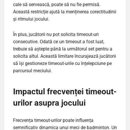
cale să servească, poate să nu fie permisă.
Această restricție ajută la menținerea corectitudinii
și ritmului jocului.
În plus, jucătorii nu pot solicita timeout-uri
consecutive. Odată ce un timeout a fost luat,
trebuie să aștepte până la următorul set pentru a
solicita altul. Această limitare încurajează jucătorii
să își gestioneze timeout-urile cu înțelepciune pe
parcursul meciului.
Impactul frecvenței timeout-
urilor asupra jocului
Frecvența timeout-urilor poate influența
semnificativ dinamica unui meci de badminton. Un