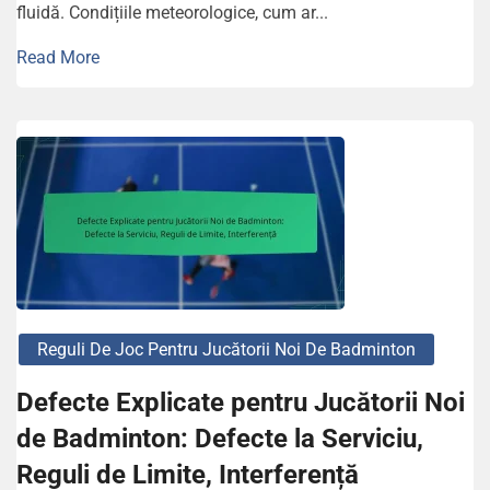
fluidă. Condițiile meteorologice, cum ar...
Read More
Reguli De Joc Pentru Jucătorii Noi De Badminton
Defecte Explicate pentru Jucătorii Noi
de Badminton: Defecte la Serviciu,
Reguli de Limite, Interferență