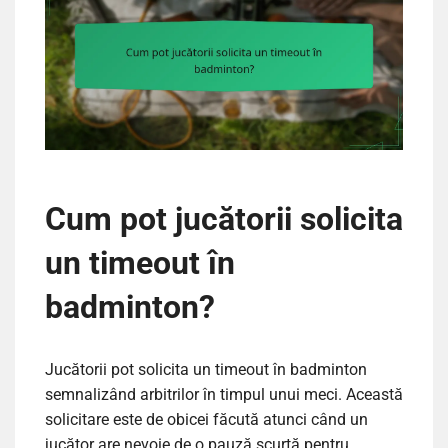
Cum pot jucătorii solicita
un timeout în
badminton?
Jucătorii pot solicita un timeout în badminton
semnalizând arbitrilor în timpul unui meci. Această
solicitare este de obicei făcută atunci când un
jucător are nevoie de o pauză scurtă pentru