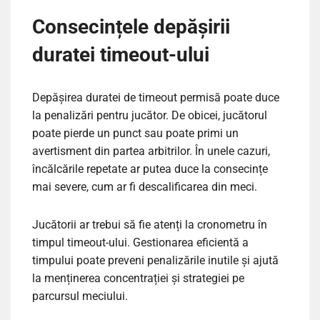
Consecințele depășirii
duratei timeout-ului
Depășirea duratei de timeout permisă poate duce
la penalizări pentru jucător. De obicei, jucătorul
poate pierde un punct sau poate primi un
avertisment din partea arbitrilor. În unele cazuri,
încălcările repetate ar putea duce la consecințe
mai severe, cum ar fi descalificarea din meci.
Jucătorii ar trebui să fie atenți la cronometru în
timpul timeout-ului. Gestionarea eficientă a
timpului poate preveni penalizările inutile și ajută
la menținerea concentrației și strategiei pe
parcursul meciului.