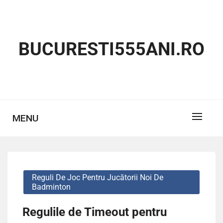
Skip
to
content
BUCURESTI555ANI.RO
MENU
Reguli De Joc Pentru Jucătorii Noi De
Badminton
Regulile de Timeout pentru