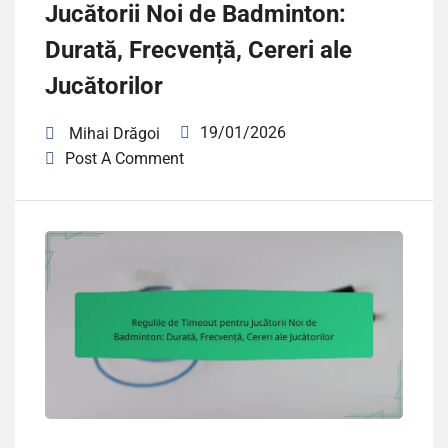
Jucătorii Noi de Badminton:
Durată, Frecvență, Cereri ale
Jucătorilor
19/01/2026
Mihai Drăgoi
Post A Comment