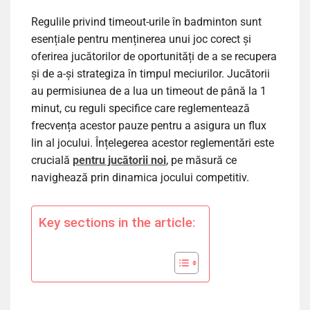
Regulile privind timeout-urile în badminton sunt
esențiale pentru menținerea unui joc corect și
oferirea jucătorilor de oportunități de a se recupera
și de a-și strategiza în timpul meciurilor. Jucătorii
au permisiunea de a lua un timeout de până la 1
minut, cu reguli specifice care reglementează
frecvența acestor pauze pentru a asigura un flux
lin al jocului. Înțelegerea acestor reglementări este
crucială
pentru jucătorii noi
, pe măsură ce
navighează prin dinamica jocului competitiv.
Key sections in the article: