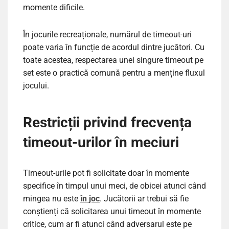
momente dificile.
În jocurile recreaționale, numărul de timeout-uri
poate varia în funcție de acordul dintre jucători. Cu
toate acestea, respectarea unei singure timeout pe
set este o practică comună pentru a menține fluxul
jocului.
Restricții privind frecvența
timeout-urilor în meciuri
Timeout-urile pot fi solicitate doar în momente
specifice în timpul unui meci, de obicei atunci când
mingea nu este
în joc
. Jucătorii ar trebui să fie
conștienți că solicitarea unui timeout în momente
critice, cum ar fi atunci când adversarul este pe