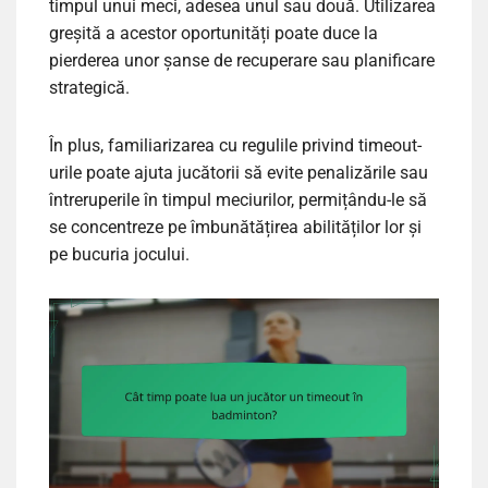
timpul unui meci, adesea unul sau două. Utilizarea
greșită a acestor oportunități poate duce la
pierderea unor șanse de recuperare sau planificare
strategică.
În plus, familiarizarea cu regulile privind timeout-
urile poate ajuta jucătorii să evite penalizările sau
întreruperile în timpul meciurilor, permițându-le să
se concentreze pe îmbunătățirea abilităților lor și
pe bucuria jocului.