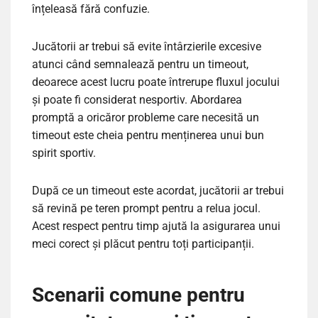
înțeleasă fără confuzie.
Jucătorii ar trebui să evite întârzierile excesive
atunci când semnalează pentru un timeout,
deoarece acest lucru poate întrerupe fluxul jocului
și poate fi considerat nesportiv. Abordarea
promptă a oricăror probleme care necesită un
timeout este cheia pentru menținerea unui bun
spirit sportiv.
După ce un timeout este acordat, jucătorii ar trebui
să revină pe teren prompt pentru a relua jocul.
Acest respect pentru timp ajută la asigurarea unui
meci corect și plăcut pentru toți participanții.
Scenarii comune pentru